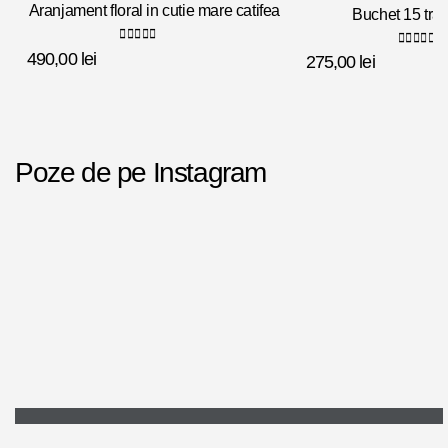
Aranjament floral in cutie mare catifea
Buchet 15 trand
0
out of 5
490,00
lei
0
out of
275,00
lei
Poze de pe Instagram