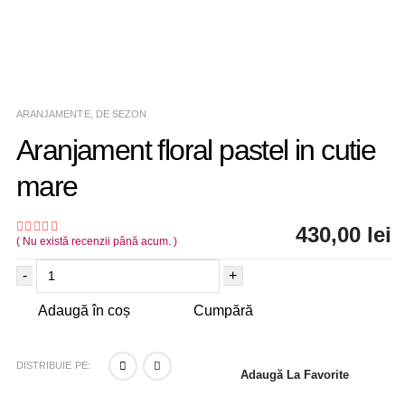
ARANJAMENTE
,
DE SEZON
Aranjament floral pastel in cutie
mare
430,00
lei
( Nu există recenzii până acum. )
0
out of 5
-
+
Adaugă în coș
Cumpără
DISTRIBUIE PE:
Adaugă La Favorite