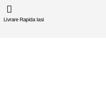
F
Livrare Rapida Iasi