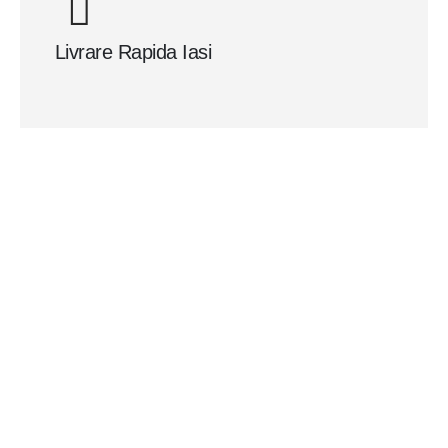
Flori 
Livrare Rapida Iasi