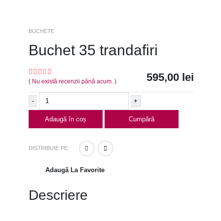
BUCHETE
Buchet 35 trandafiri
595,00
lei
( Nu există recenzii până acum. )
0
out of 5
-
+
Adaugă în coș
Cumpără
DISTRIBUIE PE:
Adaugă La Favorite
Descriere