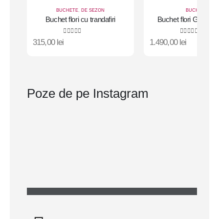
BUCHETE
,
DE SEZON
BUCHETE
Buchet flori cu trandafiri
Buchet flori Gigant!
bujori mai-iunie
0
out of 5
0
out of 5
315,00
lei
1.490,00
lei
Poze de pe Instagram