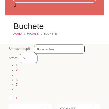
Buchete
ACASĂ
MAGAZIN
BUCHETE
Sortează după:
Arată:
1
2
…
6
7
Stoc epuizat