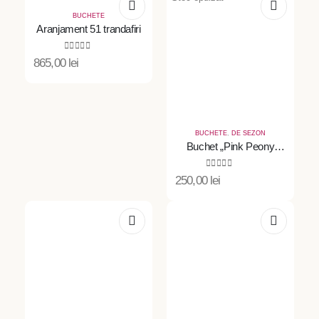
BUCHETE
Aranjament 51 trandafiri
0
out of 5
865,00
lei
BUCHETE
,
DE SEZON
Buchet „Pink Peony
Dream”
0
out of 5
250,00
lei