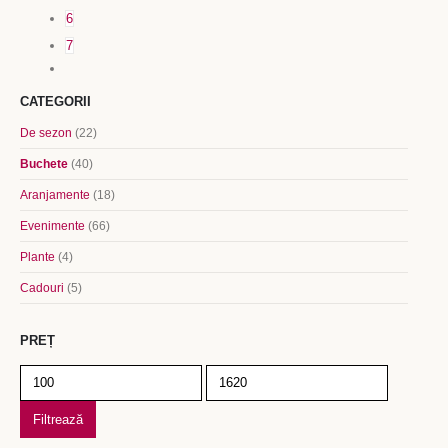
6
7
CATEGORII
De sezon
(22)
Buchete
(40)
Aranjamente
(18)
Evenimente
(66)
Plante
(4)
Cadouri
(5)
PREȚ
Preț
Preț
minim
maxim
Filtrează