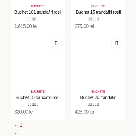
BUCHETE
BUCHETE
Buchet 101 trandafiri rosii
Buchet 15 trandafiri rosii
0
out of 5
0
out of 5
1.615,00
lei
275,00
lei
BUCHETE
BUCHETE
Buchet 15 trandafiri rosii
Buchet 25 trandafiri
0
out of 5
0
out of 5
320,00
lei
425,00
lei
1
2
…