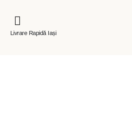
Flor
Livrare Rapidă Iași