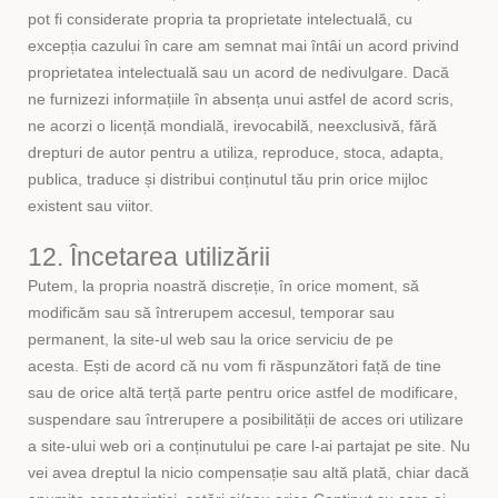
pot fi considerate propria ta proprietate intelectuală, cu
excepția cazului în care am semnat mai întâi un acord privind
proprietatea intelectuală sau un acord de nedivulgare. Dacă
ne furnizezi informațiile în absența unui astfel de acord scris,
ne acorzi o licență mondială, irevocabilă, neexclusivă, fără
drepturi de autor pentru a utiliza, reproduce, stoca, adapta,
publica, traduce și distribui conținutul tău prin orice mijloc
existent sau viitor.
12. Încetarea utilizării
Putem, la propria noastră discreție, în orice moment, să
modificăm sau să întrerupem accesul, temporar sau
permanent, la site-ul web sau la orice serviciu de pe
acesta. Ești de acord că nu vom fi răspunzători față de tine
sau de orice altă terță parte pentru orice astfel de modificare,
suspendare sau întrerupere a posibilității de acces ori utilizare
a site-ului web ori a conținutului pe care l-ai partajat pe site. Nu
vei avea dreptul la nicio compensație sau altă plată, chiar dacă