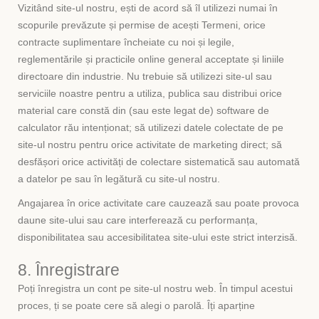
Vizitând site-ul nostru, ești de acord să îl utilizezi numai în
scopurile prevăzute și permise de acești Termeni, orice
contracte suplimentare încheiate cu noi și legile,
reglementările și practicile online general acceptate și liniile
directoare din industrie. Nu trebuie să utilizezi site-ul sau
serviciile noastre pentru a utiliza, publica sau distribui orice
material care constă din (sau este legat de) software de
calculator rău intenționat; să utilizezi datele colectate de pe
site-ul nostru pentru orice activitate de marketing direct; să
desfășori orice activități de colectare sistematică sau automată
a datelor pe sau în legătură cu site-ul nostru.
Angajarea în orice activitate care cauzează sau poate provoca
daune site-ului sau care interferează cu performanța,
disponibilitatea sau accesibilitatea site-ului este strict interzisă.
8. Înregistrare
Poți înregistra un cont pe site-ul nostru web. În timpul acestui
proces, ți se poate cere să alegi o parolă. Îți aparține