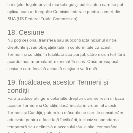
cerințelor legale privind marketingul și publicitatea care se pot
aplica, cum ar fi regulile Comisiei federale pentru comerț din
SUA (US Federal Trade Commission).
18. Cesiune
Nu poți cesiona, transfera sau subcontracta niciunul dintre
drepturile și/sau obligațiile tale în conformitate cu acești
Termeni și condiții, în totalitate sau parțial, către niciun terț fără
acordul nostru prealabil, exprimat în scris. Orice presupusă
cesiune care încalcă această secțiune va fi nulă.
19. Încălcarea acestor Termeni și
condiții
Fără a aduce atingere celorlalte drepturi care ne revin în baza
acestor Termeni și Condiții, dacă încalci în vreun fel acești
Termeni și Condiții, putem lua măsurile pe care le considerăm
adecvate pentru a face față încălcării, inclusiv suspendarea
temporară sau definitivă a accesului tău la site, contactând