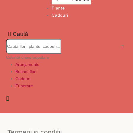
Plante
Cadouri
Caută
Cuvinte cheie populare
Aranjamente
Buchet flori
Cadouri
Funerare
Termeni și condiții