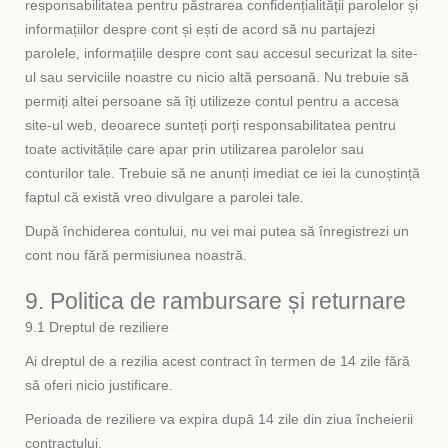
responsabilitatea pentru păstrarea confidențialității parolelor și
informațiilor despre cont și ești de acord să nu partajezi
parolele, informațiile despre cont sau accesul securizat la site-
ul sau serviciile noastre cu nicio altă persoană. Nu trebuie să
permiți altei persoane să îți utilizeze contul pentru a accesa
site-ul web, deoarece sunteți porți responsabilitatea pentru
toate activitățile care apar prin utilizarea parolelor sau
conturilor tale. Trebuie să ne anunți imediat ce iei la cunoștință
faptul că există vreo divulgare a parolei tale.
După închiderea contului, nu vei mai putea să înregistrezi un
cont nou fără permisiunea noastră.
9. Politica de rambursare și returnare
9.1 Dreptul de reziliere
Ai dreptul de a rezilia acest contract în termen de 14 zile fără
să oferi nicio justificare.
Perioada de reziliere va expira după 14 zile din ziua încheierii
contractului.