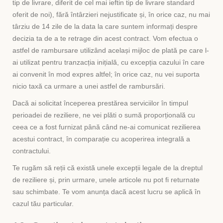
tip de livrare, diferit de cel mai ieftin tip de livrare standard
oferit de noi), fără întârzieri nejustificate și, în orice caz, nu mai
târziu de 14 zile de la data la care suntem informați despre
decizia ta de a te retrage din acest contract. Vom efectua o
astfel de rambursare utilizând același mijloc de plată pe care l-
ai utilizat pentru tranzacția inițială, cu excepția cazului în care
ai convenit în mod expres altfel; în orice caz, nu vei suporta
nicio taxă ca urmare a unei astfel de rambursări.
Dacă ai solicitat începerea prestărea serviciilor în timpul
perioadei de reziliere, ne vei plăti o sumă proporțională cu
ceea ce a fost furnizat până când ne-ai comunicat rezilierea
acestui contract, în comparație cu acoperirea integrală a
contractului.
Te rugăm să reții că există unele excepții legale de la dreptul
de reziliere și, prin urmare, unele articole nu pot fi returnate
sau schimbate. Te vom anunța dacă acest lucru se aplică în
cazul tău particular.