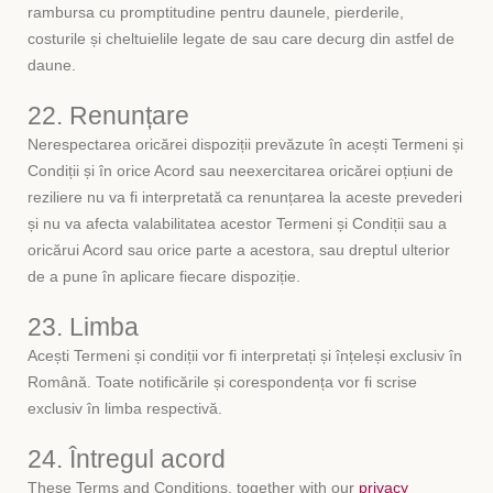
rambursa cu promptitudine pentru daunele, pierderile,
costurile și cheltuielile legate de sau care decurg din astfel de
daune.
22. Renunțare
Nerespectarea oricărei dispoziții prevăzute în acești Termeni și
Condiții și în orice Acord sau neexercitarea oricărei opțiuni de
reziliere nu va fi interpretată ca renunțarea la aceste prevederi
și nu va afecta valabilitatea acestor Termeni și Condiții sau a
oricărui Acord sau orice parte a acestora, sau dreptul ulterior
de a pune în aplicare fiecare dispoziție.
23. Limba
Acești Termeni și condiții vor fi interpretați și înțeleși exclusiv în
Română. Toate notificările și corespondența vor fi scrise
exclusiv în limba respectivă.
24. Întregul acord
These Terms and Conditions, together with our
privacy