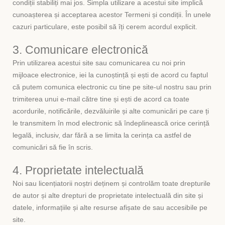
condiții stabiliți mai jos. Simpla utilizare a acestui site implică
cunoașterea și acceptarea acestor Termeni și condiții. În unele
cazuri particulare, este posibil să îți cerem acordul explicit.
3. Comunicare electronică
Prin utilizarea acestui site sau comunicarea cu noi prin
mijloace electronice, iei la cunoștință și ești de acord cu faptul
că putem comunica electronic cu tine pe site-ul nostru sau prin
trimiterea unui e-mail către tine și ești de acord ca toate
acordurile, notificările, dezvăluirile și alte comunicări pe care ți
le transmitem în mod electronic să îndeplinească orice cerință
legală, inclusiv, dar fără a se limita la cerința ca astfel de
comunicări să fie în scris.
4. Proprietate intelectuală
Noi sau licențiatorii noștri deținem și controlăm toate drepturile
de autor și alte drepturi de proprietate intelectuală din site și
datele, informațiile și alte resurse afișate de sau accesibile pe
site.