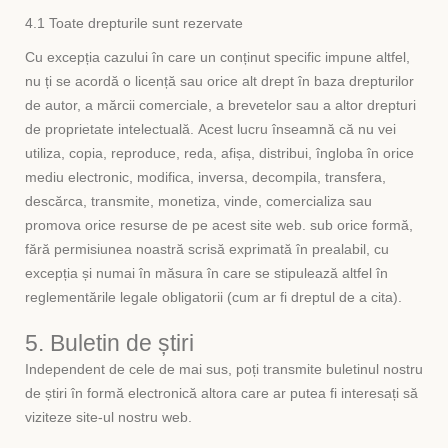
4.1 Toate drepturile sunt rezervate
Cu excepția cazului în care un conținut specific impune altfel,
nu ți se acordă o licență sau orice alt drept în baza drepturilor
de autor, a mărcii comerciale, a brevetelor sau a altor drepturi
de proprietate intelectuală. Acest lucru înseamnă că nu vei
utiliza, copia, reproduce, reda, afișa, distribui, îngloba în orice
mediu electronic, modifica, inversa, decompila, transfera,
descărca, transmite, monetiza, vinde, comercializa sau
promova orice resurse de pe acest site web. sub orice formă,
fără permisiunea noastră scrisă exprimată în prealabil, cu
excepția și numai în măsura în care se stipulează altfel în
reglementările legale obligatorii (cum ar fi dreptul de a cita).
5. Buletin de știri
Independent de cele de mai sus, poți transmite buletinul nostru
de știri în formă electronică altora care ar putea fi interesați să
viziteze site-ul nostru web.