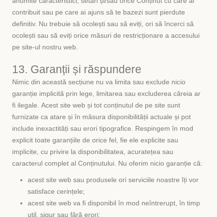
anumite caracteristici, setări și/sau orice Conținut cu care ai
contribuit sau pe care ai ajuns să te bazezi sunt pierdute
definitiv. Nu trebuie să ocolești sau să eviți, ori să încerci să
ocolești sau să eviți orice măsuri de restricționare a accesului
pe site-ul nostru web.
13. Garanții și răspundere
Nimic din această secțiune nu va limita sau exclude nicio
garanție implicită prin lege, limitarea sau excluderea căreia ar
fi ilegale. Acest site web și tot conținutul de pe site sunt
furnizate ca atare și în măsura disponibilității actuale și pot
include inexactități sau erori tipografice. Respingem în mod
explicit toate garanțiile de orice fel, fie ele explicite sau
implicite, cu privire la disponibilitatea, acuratețea sau
caracterul complet al Conținutului. Nu oferim nicio garanție că:
acest site web sau produsele ori serviciile noastre îți vor
satisface cerințele;
acest site web va fi disponibil în mod neîntrerupt, în timp
util, sigur sau fără erori;