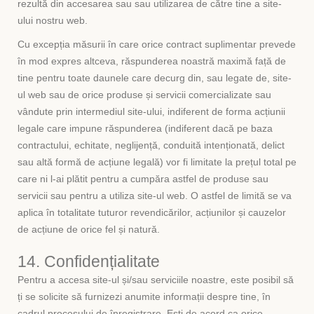
rezultă din accesarea sau sau utilizarea de către tine a site-
ului nostru web.
Cu excepția măsurii în care orice contract suplimentar prevede
în mod expres altceva, răspunderea noastră maximă față de
tine pentru toate daunele care decurg din, sau legate de, site-
ul web sau de orice produse și servicii comercializate sau
vândute prin intermediul site-ului, indiferent de forma acțiunii
legale care impune răspunderea (indiferent dacă pe baza
contractului, echitate, neglijență, conduită intenționată, delict
sau altă formă de acțiune legală) vor fi limitate la prețul total pe
care ni l-ai plătit pentru a cumpăra astfel de produse sau
servicii sau pentru a utiliza site-ul web. O astfel de limită se va
aplica în totalitate tuturor revendicărilor, acțiunilor și cauzelor
de acțiune de orice fel și natură.
14. Confidențialitate
Pentru a accesa site-ul și/sau serviciile noastre, este posibil să
ți se solicite să furnizezi anumite informații despre tine, în
cadrul procesului de înregistrare. Ești de acord ca orice