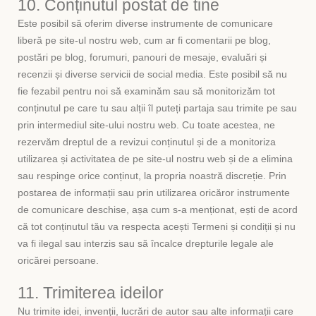
10. Conținutul postat de tine
Este posibil să oferim diverse instrumente de comunicare
liberă pe site-ul nostru web, cum ar fi comentarii pe blog,
postări pe blog, forumuri, panouri de mesaje, evaluări și
recenzii și diverse servicii de social media. Este posibil să nu
fie fezabil pentru noi să examinăm sau să monitorizăm tot
conținutul pe care tu sau alții îl puteți partaja sau trimite pe sau
prin intermediul site-ului nostru web. Cu toate acestea, ne
rezervăm dreptul de a revizui conținutul și de a monitoriza
utilizarea și activitatea de pe site-ul nostru web și de a elimina
sau respinge orice conținut, la propria noastră discreție. Prin
postarea de informații sau prin utilizarea oricăror instrumente
de comunicare deschise, așa cum s-a menționat, ești de acord
că tot conținutul tău va respecta acești Termeni și condiții și nu
va fi ilegal sau interzis sau să încalce drepturile legale ale
oricărei persoane.
11. Trimiterea ideilor
Nu trimite idei, invenții, lucrări de autor sau alte informații care