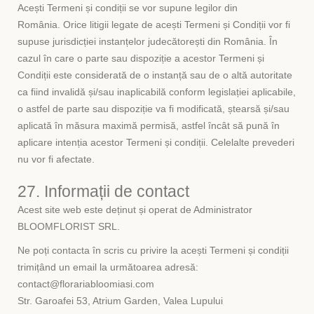
Acești Termeni și condiții se vor supune legilor din
România. Orice litigii legate de acești Termeni și Condiții vor fi
supuse jurisdicției instanțelor judecătorești din România. În
cazul în care o parte sau dispoziție a acestor Termeni și
Condiții este considerată de o instanță sau de o altă autoritate
ca fiind invalidă și/sau inaplicabilă conform legislației aplicabile,
o astfel de parte sau dispoziție va fi modificată, ștearsă și/sau
aplicată în măsura maximă permisă, astfel încât să pună în
aplicare intenția acestor Termeni și condiții. Celelalte prevederi
nu vor fi afectate.
27. Informații de contact
Acest site web este deținut și operat de Administrator
BLOOMFLORIST SRL.
Ne poți contacta în scris cu privire la acești Termeni și condiții
trimițând un email la următoarea adresă:
contact@florariabloomiasi.com
Str. Garoafei 53, Atrium Garden, Valea Lupului