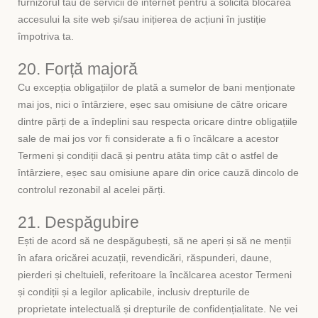
furnizorul tău de servicii de internet pentru a solicita blocarea
accesului la site web și/sau inițierea de acțiuni în justiție
împotriva ta.
20. Forță majoră
Cu excepția obligațiilor de plată a sumelor de bani menționate
mai jos, nici o întârziere, eșec sau omisiune de către oricare
dintre părți de a îndeplini sau respecta oricare dintre obligațiile
sale de mai jos vor fi considerate a fi o încălcare a acestor
Termeni și condiții dacă și pentru atâta timp cât o astfel de
întârziere, eșec sau omisiune apare din orice cauză dincolo de
controlul rezonabil al acelei părți.
21. Despăgubire
Ești de acord să ne despăgubești, să ne aperi și să ne menții
în afara oricărei acuzații, revendicări, răspunderi, daune,
pierderi și cheltuieli, referitoare la încălcarea acestor Termeni
și condiții și a legilor aplicabile, inclusiv drepturile de
proprietate intelectuală și drepturile de confidențialitate. Ne vei