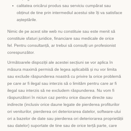
calitatea oricărui produs sau serviciu cumpărat sau
obținut de tine prin intermediul acestui site îți va satisface
așteptările.
Nimic de pe acest site web nu constituie sau este menit să
constituie sfaturi juridice, financiare sau medicale de orice
fel. Pentru consultanță, ar trebui să consulți un profesionist
corespunzător.
Următoarele dispoziții ale acestei secțiuni se vor aplica în
măsura maximă permisă de legea aplicabilă și nu vor limita
sau exclude răspunderea noastră cu privire la orice problemă
pe care ar fi ilegal sau interzis să o limităm pentru care ar fi
ilegal sau interzis să ne excludem răspunderea. Nu vom fi
răspunzători în niciun caz pentru orice daune directe sau
indirecte (inclusiv orice daune legate de pierderea profiturilor
ori veniturilor, pierderea ori deteriorarea datelor, software-ului
ori a bazelor de date sau pierderea ori deteriorarea proprietății
sau datelor) suportate de tine sau de orice terță parte, care