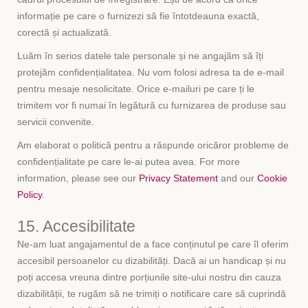
informație pe care o furnizezi să fie întotdeauna exactă,
corectă și actualizată.
Luăm în serios datele tale personale și ne angajăm să îți
protejăm confidențialitatea. Nu vom folosi adresa ta de e-mail
pentru mesaje nesolicitate. Orice e-mailuri pe care ți le
trimitem vor fi numai în legătură cu furnizarea de produse sau
servicii convenite.
Am elaborat o politică pentru a răspunde oricăror probleme de
confidențialitate pe care le-ai putea avea. For more
information, please see our
Privacy Statement
and our
Cookie
Policy
.
15. Accesibilitate
Ne-am luat angajamentul de a face conținutul pe care îl oferim
accesibil persoanelor cu dizabilități. Dacă ai un handicap și nu
poți accesa vreuna dintre porțiunile site-ului nostru din cauza
dizabilității, te rugăm să ne trimiți o notificare care să cuprindă