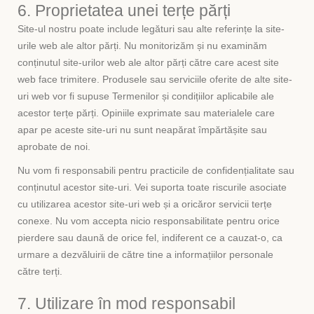
6. Proprietatea unei terțe părți
Site-ul nostru poate include legături sau alte referințe la site-
urile web ale altor părți. Nu monitorizăm și nu examinăm
conținutul site-urilor web ale altor părți către care acest site
web face trimitere. Produsele sau serviciile oferite de alte site-
uri web vor fi supuse Termenilor și condițiilor aplicabile ale
acestor terțe părți. Opiniile exprimate sau materialele care
apar pe aceste site-uri nu sunt neapărat împărtășite sau
aprobate de noi.
Nu vom fi responsabili pentru practicile de confidențialitate sau
conținutul acestor site-uri. Vei suporta toate riscurile asociate
cu utilizarea acestor site-uri web și a oricăror servicii terțe
conexe. Nu vom accepta nicio responsabilitate pentru orice
pierdere sau daună de orice fel, indiferent ce a cauzat-o, ca
urmare a dezvăluirii de către tine a informațiilor personale
către terți.
7. Utilizare în mod responsabil