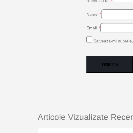
Recenzia ta
*
Nume
*
Email
*
Salvează-mi numele, e
Articole Vizualizate Rece