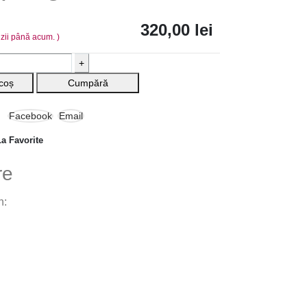
320,00
lei
nzii până acum. )
+
coș
Cumpără
Facebook
Email
a Favorite
re
n: