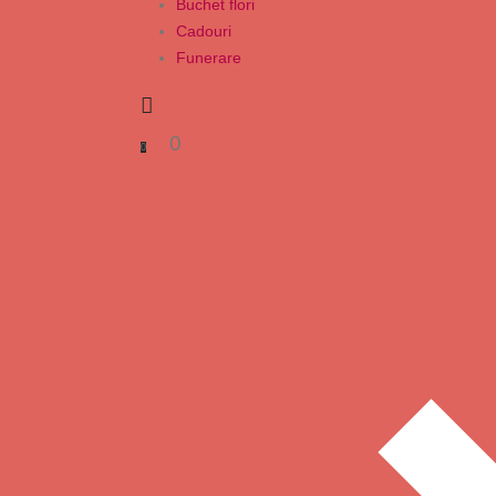
Buchet flori
Cadouri
Funerare
0
0