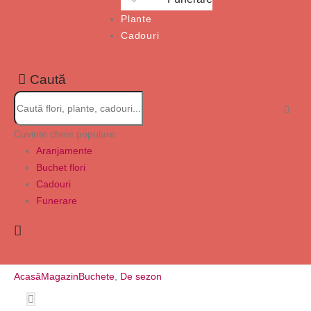
Plante
Cadouri
Caută
Cuvinte cheie populare
Aranjamente
Buchet flori
Cadouri
Funerare
Acasă
Magazin
Buchete
,
De sezon