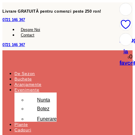
Livrare GRATUITĂ pentru comenzi peste 250 ron!
0721 146 347
Despre Noi
Contact
Adau
Adau
Adau
Adau
Adau
Adau
Adau
0721 146 347
la
la
la
la
la
la
la
0
0
favori
favori
favori
favori
favori
favori
favori
De Sezon
Buchete
Aranjamente
Evenimente
Nunta
Botez
Funerare
Plante
Cadouri