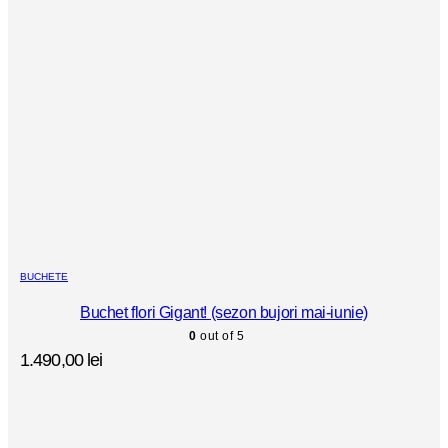
BUCHETE
Buchet flori Gigant! (sezon bujori mai-iunie)
0
out of 5
1.490,00
lei