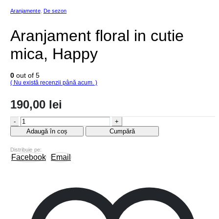
Aranjamente
,
De sezon
Aranjament floral in cutie
mica, Happy
0
out of 5
( Nu există recenzii până acum. )
190,00
lei
-
+
Adaugă în coș
Cumpără
Distribuie pe:
Facebook
Email