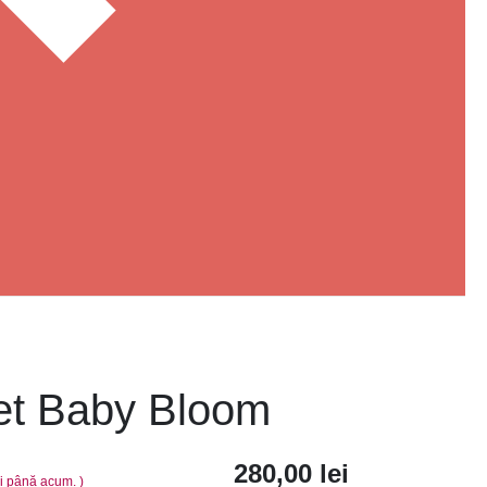
et Baby Bloom
280,00
lei
ii până acum. )