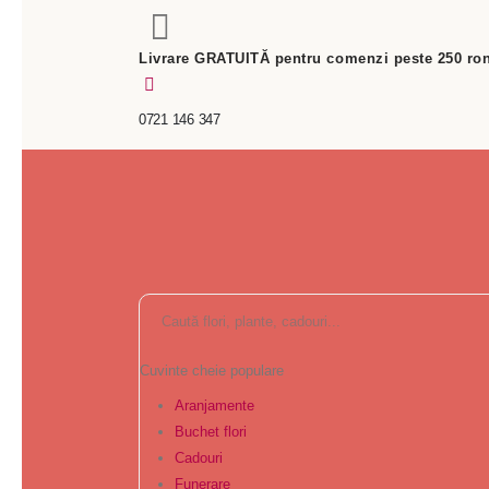
Livrare GRATUITĂ pentru comenzi peste 250 ron
0721 146 347
Cuvinte cheie populare
Aranjamente
Buchet flori
Cadouri
Funerare