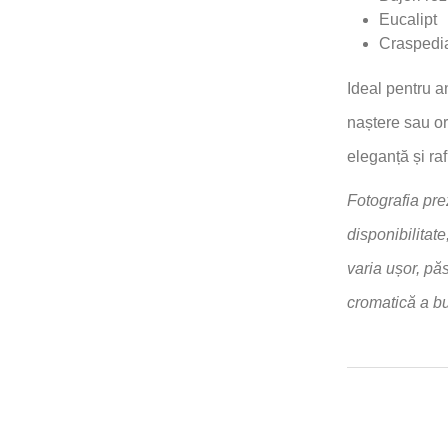
Eucalipt
Craspedi
Ideal pentru an
naștere sau or
eleganță și ra
Fotografia pre
disponibilitat
varia ușor, pă
cromatică a bu