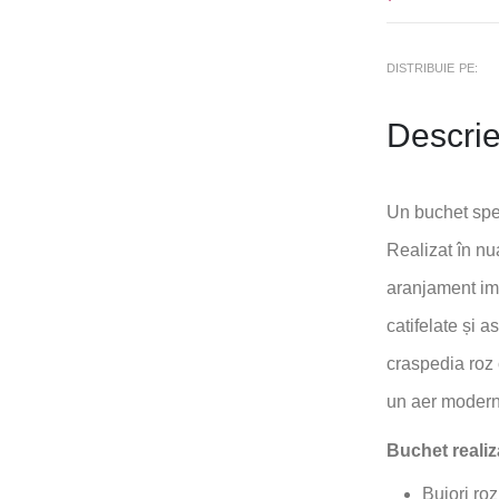
DISTRIBUIE PE:
Descri
Un buchet spec
Realizat în nu
aranjament imp
catifelate și a
craspedia roz
un aer modern 
Buchet realiz
Bujori roz