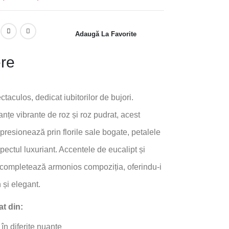
Adaugă La Favorite
ere
taculos, dedicat iubitorilor de bujori.
anțe vibrante de roz și roz pudrat, acest
resionează prin florile sale bogate, petalele
spectul luxuriant. Accentele de eucalipt și
 completează armonios compoziția, oferindu-i
și elegant.
at din:
 în diferite nuanțe