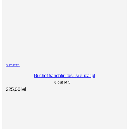
BUCHETE
Buchet trandafiri rosii si eucalipt
0
out of 5
325,00
lei