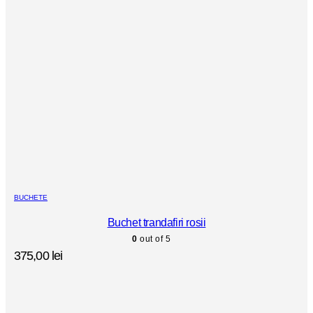
BUCHETE
Buchet trandafiri rosii
0
out of 5
375,00
lei