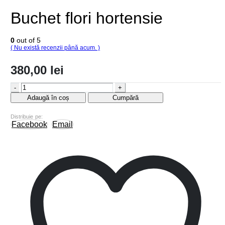
Buchet flori hortensie
0
out of 5
( Nu există recenzii până acum. )
380,00
lei
-
+
Adaugă în coș
Cumpără
Distribuie pe:
Facebook
Email