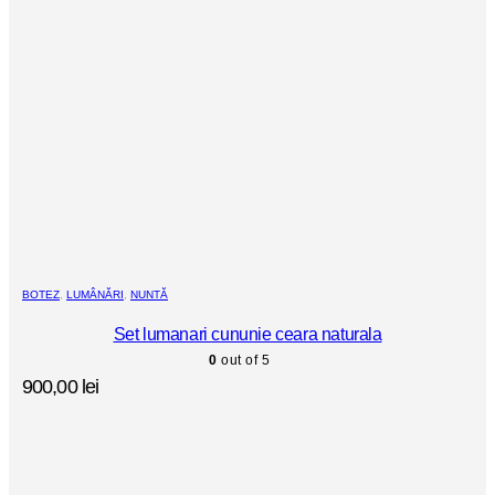
BOTEZ
,
LUMÂNĂRI
,
NUNTĂ
Set lumanari cununie ceara naturala
0
out of 5
900,00
lei