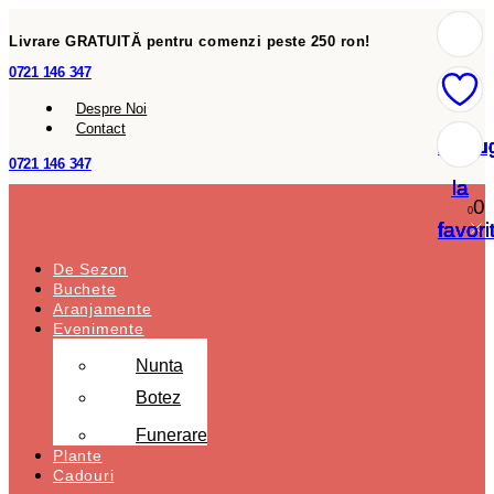
Livrare GRATUITĂ pentru comenzi peste 250 ron!
0721 146 347
Despre Noi
Contact
Adau
Adau
Adau
Adau
Adau
Adau
Adau
0721 146 347
la
la
la
la
la
la
la
0
0
favori
favori
favori
favori
favori
favori
favori
De Sezon
Buchete
Aranjamente
Evenimente
Nunta
Botez
Funerare
Plante
Cadouri