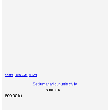
BOTEZ
,
LUMÂNĂRI
,
NUNTĂ
Set lumanari cununie civila
0
out of 5
800,00
lei