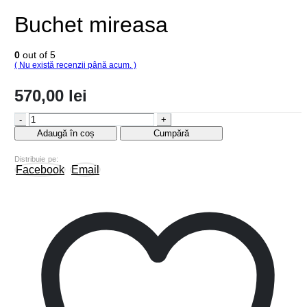
Buchet mireasa
0
out of 5
( Nu există recenzii până acum. )
570,00
lei
-
+
Adaugă în coș
Cumpără
Distribuie pe:
Facebook
Email