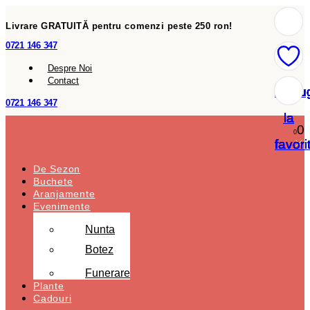
Livrare GRATUITĂ pentru comenzi peste 250 ron!
0721 146 347
Despre Noi
Contact
Adau
Adau
Adau
Adau
Adau
Adau
Adau
0721 146 347
la
la
la
la
la
la
la
0
0
favori
favori
favori
favori
favori
favori
favori
De Sezon
Buchete
Aranjamente
Evenimente
Nunta
Botez
Funerare
Plante
Cadouri