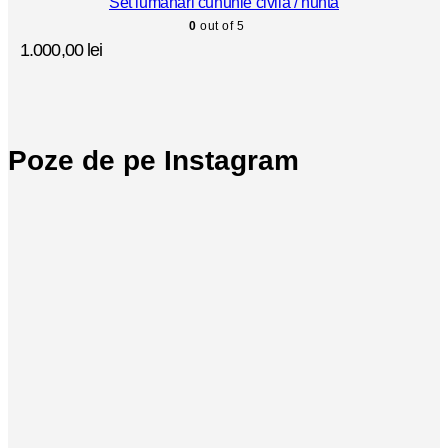
Set lumanari cununie civila / nunta
0
out of 5
1.000,00
lei
Poze de pe Instagram