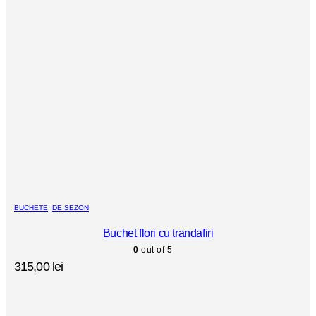
BUCHETE
,
DE SEZON
Buchet flori cu trandafiri
0
out of 5
315,00
lei