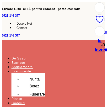
Livrare GRATUITĂ pentru comenzi peste 250 ron!
0721 146 347
Despre Noi
Contact
Adau
Adau
Adau
Adau
Adau
Adau
Adau
0721 146 347
la
la
la
la
la
la
la
0
0
favori
favori
favori
favori
favori
favori
favori
De Sezon
Buchete
Aranjamente
Evenimente
Nunta
Botez
Funerare
Plante
Cadouri