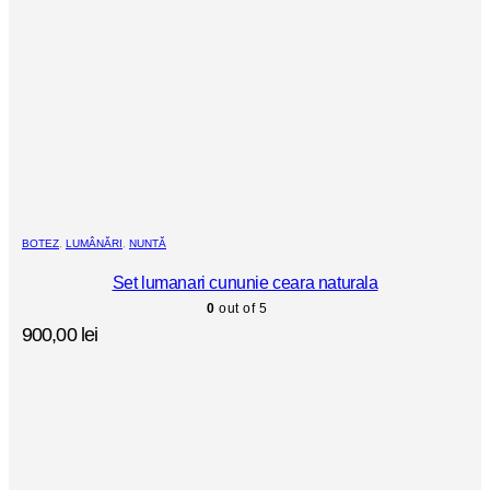
BOTEZ
,
LUMÂNĂRI
,
NUNTĂ
Set lumanari cununie ceara naturala
0
out of 5
900,00
lei