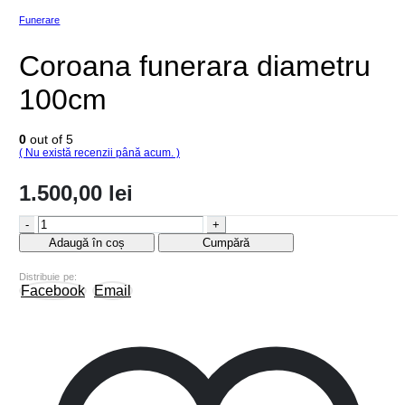
Funerare
Coroana funerara diametru
100cm
0
out of 5
( Nu există recenzii până acum. )
1.500,00
lei
-
+
Adaugă în coș
Cumpără
Distribuie pe:
Facebook
Email