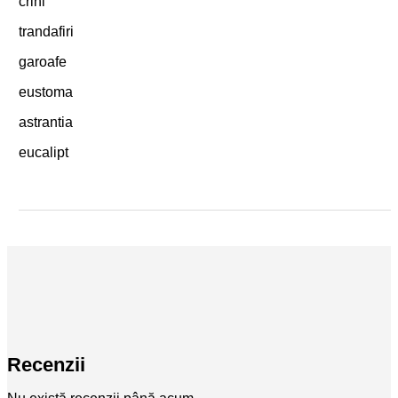
crini
trandafiri
garoafe
eustoma
astrantia
eucalipt
Recenzii