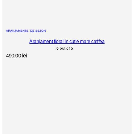
ARANJAMENTE
,
DE SEZON
Aranjament floral in cutie mare catifea
0
out of 5
490,00
lei