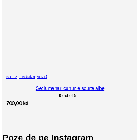
BOTEZ
,
LUMÂNĂRI
,
NUNTĂ
Set lumanari cununie scurte albe
0
out of 5
700,00
lei
Poze de pe Instagram