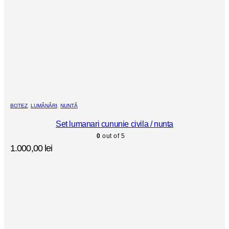
BOTEZ
,
LUMÂNĂRI
,
NUNTĂ
Set lumanari cununie civila / nunta
0
out of 5
1.000,00
lei