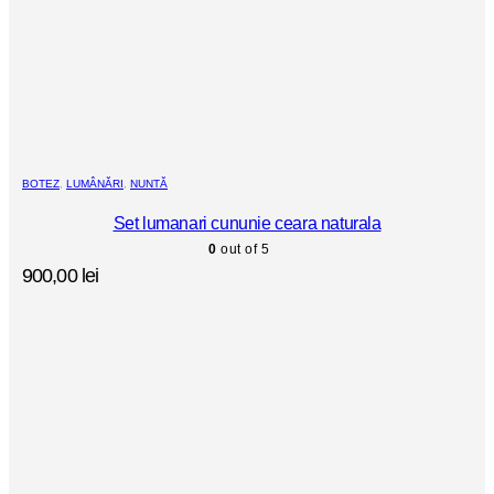
BOTEZ
,
LUMÂNĂRI
,
NUNTĂ
Set lumanari cununie ceara naturala
0
out of 5
900,00
lei