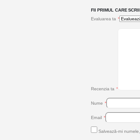
FII PRIMUL CARE SCR
Evaluarea ta
*
Recenzia ta
*
Nume
*
Email
*
Salvează-mi numele, e