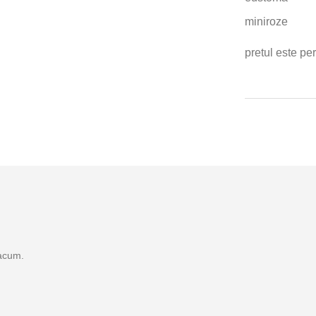
miniroze
pretul este pe
 acum.