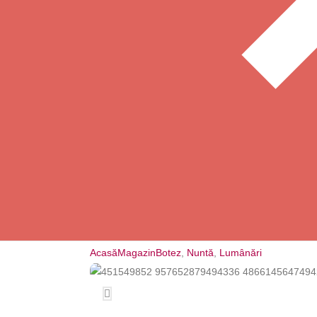
Acasă
Magazin
Botez
,
Nuntă
,
Lumânări