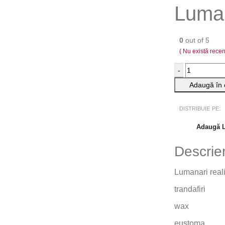
Luma
0
out of 5
( Nu există rece
-
Adaugă în 
DISTRIBUIE PE:
Adaugă L
Descrie
Lumanari reali
trandafiri
wax
eustoma