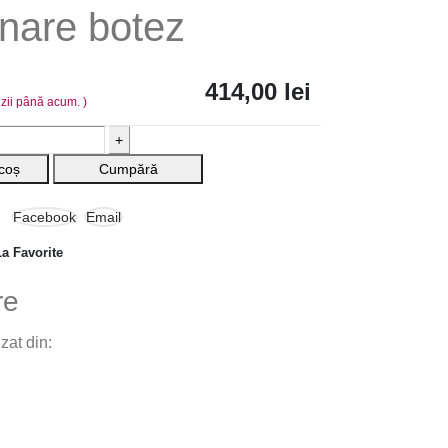
nare botez
414,00
lei
nzii până acum. )
+
coș
Cumpără
Facebook
Email
a Favorite
re
zat din: