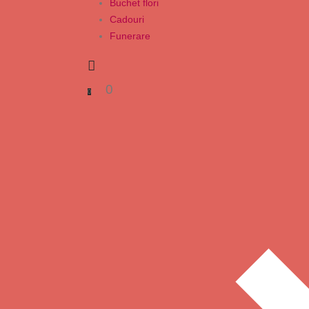
Buchet flori
Cadouri
Funerare
0
0