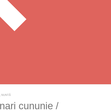
,
NUNTĂ
ari cununie /