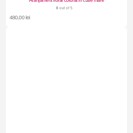
Aranjament floral colorat in cutie mare
0
out of 5
480,00
lei