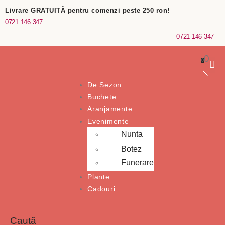
Livrare GRATUITĂ pentru comenzi peste 250 ron!
0721 146 347
0721 146 347
0
0
De Sezon
Buchete
Aranjamente
Evenimente
Nunta
Botez
Funerare
Plante
Cadouri
Caută