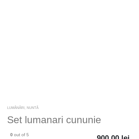
LUMÂNĂRI
,
NUNTĂ
Set lumanari cununie
0
out of 5
900,00
lei