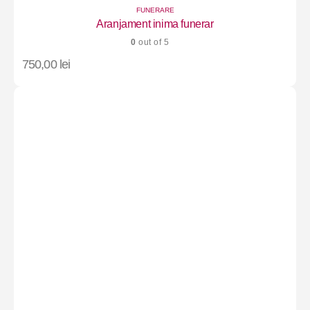
FUNERARE
Aranjament inima funerar
0
out of 5
750,00
lei