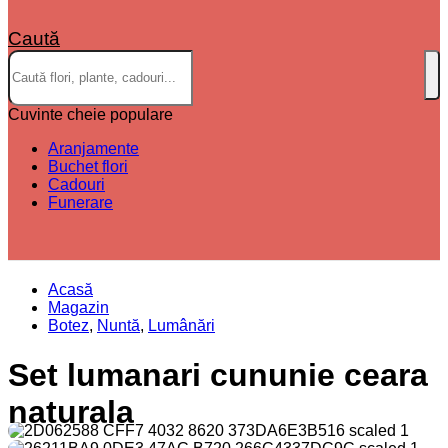
Caută
Cuvinte cheie populare
Aranjamente
Buchet flori
Cadouri
Funerare
Acasă
Magazin
Botez
,
Nuntă
,
Lumânări
Set lumanari cununie ceara
naturala