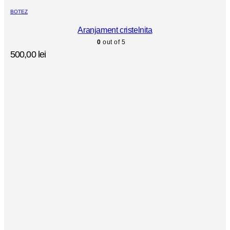
BOTEZ
Aranjament cristelnita
0
out of 5
500,00
lei