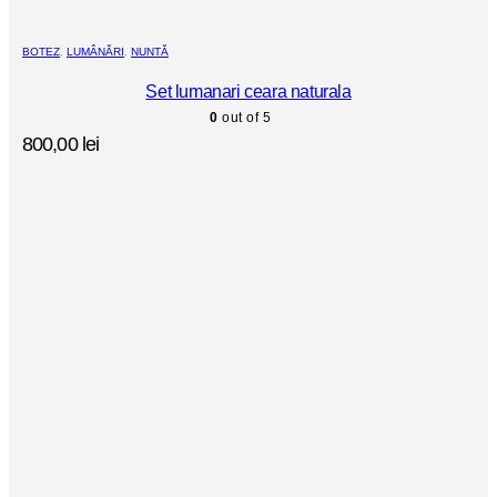
BOTEZ
,
LUMÂNĂRI
,
NUNTĂ
Set lumanari ceara naturala
0
out of 5
800,00
lei