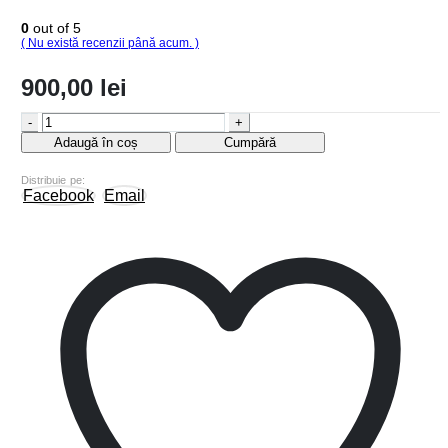
0
out of 5
( Nu există recenzii până acum. )
900,00
lei
-
+
Adaugă în coș
Cumpără
Distribuie pe:
Facebook
Email