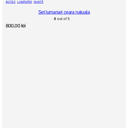
BOTEZ
,
LUMÂNĂRI
,
NUNTĂ
Set lumanari ceara natuala
0
out of 5
800,00
lei