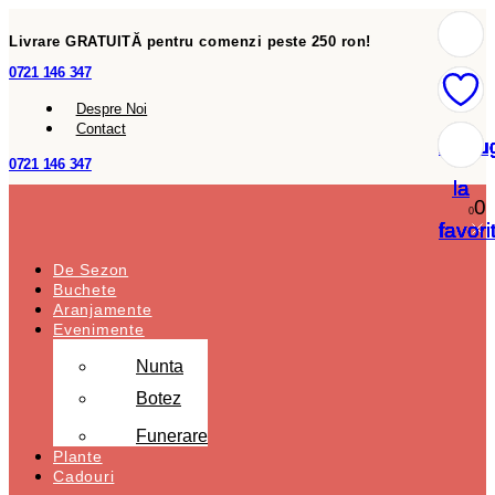
Livrare GRATUITĂ pentru comenzi peste 250 ron!
0721 146 347
Despre Noi
Contact
Adau
Adau
Adau
Adau
Adau
Adau
Adau
0721 146 347
la
la
la
la
la
la
la
0
0
favori
favori
favori
favori
favori
favori
favori
De Sezon
Buchete
Aranjamente
Evenimente
Nunta
Botez
Funerare
Plante
Cadouri