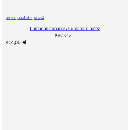
BOTEZ
,
LUMÂNĂRI
,
NUNTĂ
Lumanari cununie / Lumanare botez
0
out of 5
414,00
lei