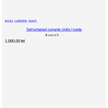
BOTEZ
,
LUMÂNĂRI
,
NUNTĂ
Set lumanari cununie civila / nunta
0
out of 5
1.000,00
lei