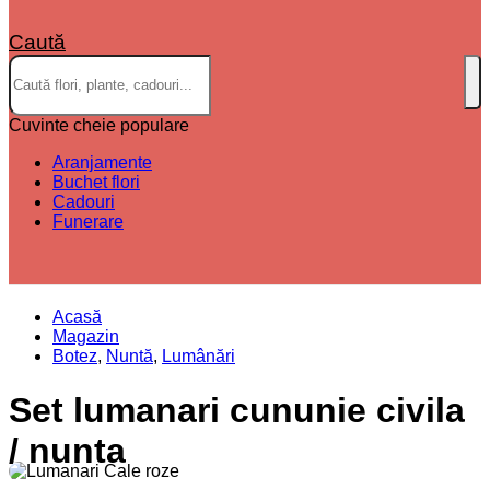
Caută
Cuvinte cheie populare
Aranjamente
Buchet flori
Cadouri
Funerare
Acasă
Magazin
Botez
,
Nuntă
,
Lumânări
Set lumanari cununie civila
/ nunta