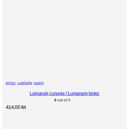
BOTEZ
,
LUMÂNĂRI
,
NUNTĂ
Lumanari cununie / Lumanare botez
0
out of 5
414,00
lei