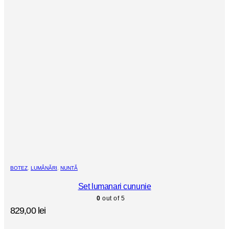
BOTEZ
,
LUMÂNĂRI
,
NUNTĂ
Set lumanari cununie
0
out of 5
829,00
lei