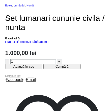
Botez
,
Lumânări
,
Nuntă
Set lumanari cununie civila /
nunta
0
out of 5
( Nu există recenzii până acum. )
1.000,00
lei
-
+
Adaugă în coș
Cumpără
Distribuie pe:
Facebook
Email