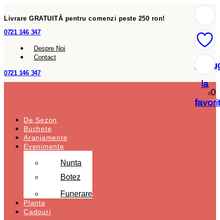
Livrare GRATUITĂ pentru comenzi peste 250 ron!
0721 146 347
Despre Noi
Contact
Adau
Adau
Adau
Adau
Adau
Adau
Adau
0721 146 347
la
la
la
la
la
la
la
0
0
favori
favori
favori
favori
favori
favori
favori
De Sezon
Buchete
Aranjamente
Evenimente
Nunta
Botez
Funerare
Plante
Cadouri