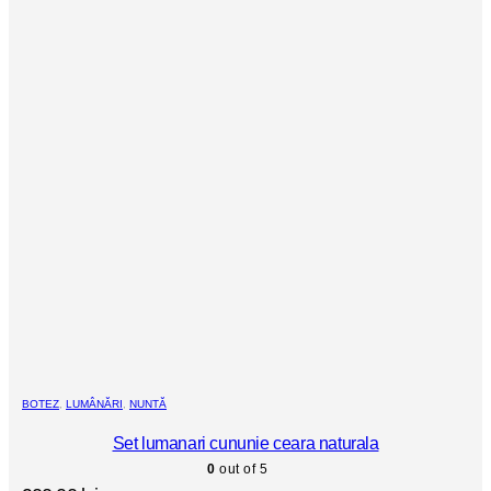
BOTEZ
,
LUMÂNĂRI
,
NUNTĂ
Set lumanari cununie ceara naturala
0
out of 5