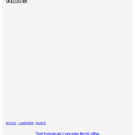
900,00
lei
BOTEZ
,
LUMÂNĂRI
,
NUNTĂ
Set lumanari cununie frezii albe