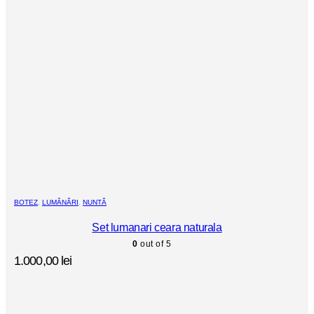
BOTEZ
,
LUMÂNĂRI
,
NUNTĂ
Set lumanari ceara naturala
0
out of 5
1.000,00
lei