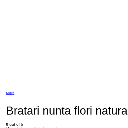
Nuntă
Bratari nunta flori natura
0
out of 5