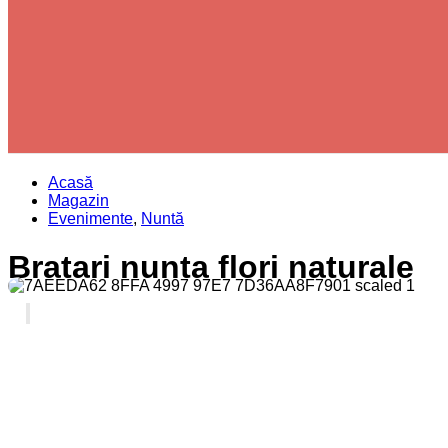
Acasă
Magazin
Evenimente
,
Nuntă
Bratari nunta flori naturale