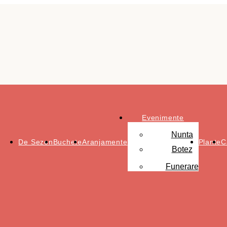
Evenimente
Nunta
De Sezon
Buchete
Aranjamente
Plante
C
Botez
Funerare