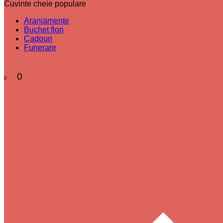
Cuvinte cheie populare
Aranjamente
Buchet flori
Cadouri
Funerare
0
0