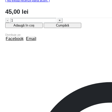
( Nu există recenzii până acum. )
45,00
lei
-
+
Adaugă în coș
Cumpără
Distribuie pe:
Facebook
Email