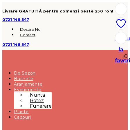
Livrare GRATUITĂ pentru comenzi peste 250 ron!
0721 146 347
Despre Noi
Contact
Adau
Adau
Adau
Adau
Adau
Adau
Adau
0721 146 347
la
la
la
la
la
la
la
0
0
favor
favor
favor
favor
favor
favor
favor
De Sezon
Buchete
Aranjamente
Evenimente
Nunta
Botez
Funerare
Plante
Cadouri