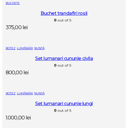
BUCHETE
Buchet trandafiri rosii
0
out of 5
375,00
lei
BOTEZ
,
LUMÂNĂRI
,
NUNTĂ
Set lumanari cununie civila
0
out of 5
800,00
lei
BOTEZ
,
LUMÂNĂRI
,
NUNTĂ
Set lumanari cununie lungi
0
out of 5
1.000,00
lei