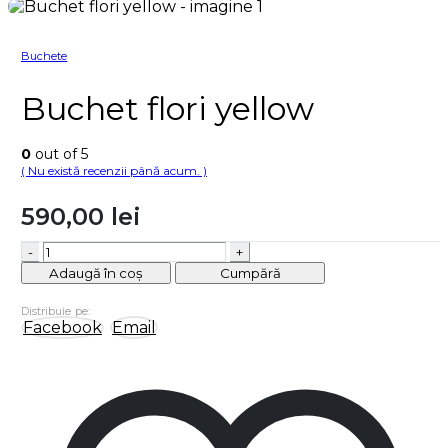
Buchete
Buchet flori yellow
0
out of 5
( Nu există recenzii până acum. )
590,00
lei
-
+
Adaugă în coș
Cumpără
Distribuie pe:
Facebook
Email