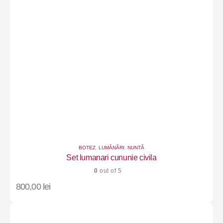
BOTEZ
,
LUMÂNĂRI
,
NUNTĂ
Set lumanari cununie civila
0
out of 5
800,00
lei