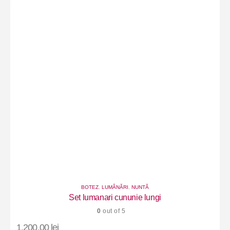
BOTEZ
,
LUMÂNĂRI
,
NUNTĂ
Set lumanari cununie lungi
0
out of 5
1.200,00
lei