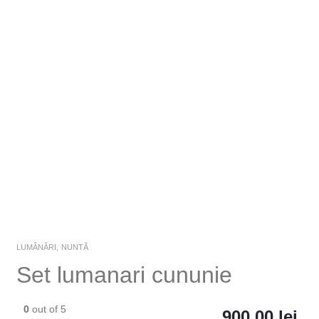
LUMÂNĂRI
,
NUNTĂ
Set lumanari cununie
0
out of 5
900,00
lei