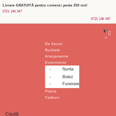
Livrare GRATUITĂ pentru comenzi peste 250 ron!
0721 146 347
0721 146 347
0
0
De Sezon
Buchete
Aranjamente
Evenimente
Nunta
Botez
Funerare
Plante
Cadouri
Caută