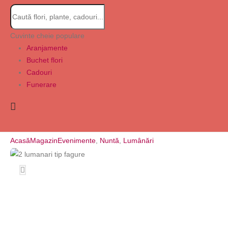
Cuvinte cheie populare
Aranjamente
Buchet flori
Cadouri
Funerare
Acasă
Magazin
Evenimente
,
Nuntă
,
Lumânări